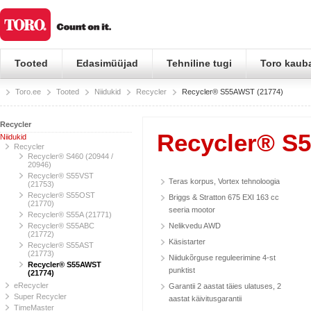
Tooted
Edasimüüjad
Tehniline tugi
Toro kaub
Toro.ee
Tooted
Niidukid
Recycler
Recycler® S55AWST (21774)
Recycler
Recycler® S
Niidukid
Recycler
Recycler® S460 (20944 /
20946)
Recycler® S55VST
Teras korpus, Vortex tehnoloogia
(21753)
Recycler® S55OST
Briggs & Stratton 675 EXI 163 cc
(21770)
seeria mootor
Recycler® S55A (21771)
Recycler® S55ABC
Nelikvedu AWD
(21772)
Käsistarter
Recycler® S55AST
(21773)
Niidukõrguse reguleerimine 4-st
Recycler® S55AWST
punktist
(21774)
eRecycler
Garantii 2 aastat täies ulatuses, 2
Super Recycler
aastat käivitusgarantii
TimeMaster