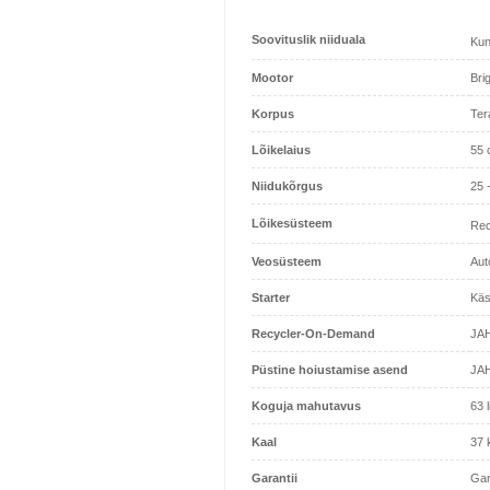
Soovituslik niiduala
Kun
Mootor
Bri
Korpus
Ter
Lõikelaius
55 
Niidukõrgus
25 
Lõikesüsteem
Rec
Veosüsteem
Aut
Starter
Käs
Recycler-On-Demand
JA
Püstine hoiustamise asend
JAH
Koguja mahutavus
63 li
Kaal
37 
Garantii
Gar