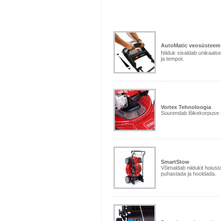
AutoMatic veosüsteem
Niiduk sisaldab unikaalse
ja tempot.
Vortex Tehnoloogia
Suurendab lõikekorpuse s
SmartStow
Võimaldab niidukit hoiust
puhastada ja hooldada.