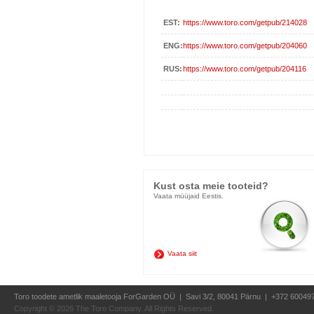
EST:
https://www.toro.com/getpub/214028
ENG:
https://www.toro.com/getpub/204060
RUS:
https://www.toro.com/getpub/204116
Kust osta meie tooteid?
Vaata müüjaid Eestis.
Vaata siit
Toro toodete ametlik maaletooja ForGarden OÜ | Savi 3/2, 80041 Pärnu | +372 60049
Copyright ©
2026 The Toro Company. All Rights Reserved.