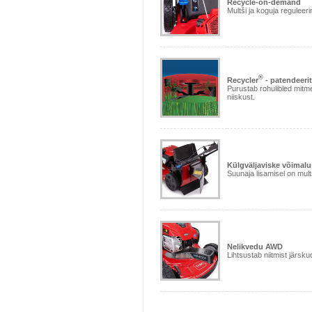
Recycle-on-demand
Multši ja koguja reguleer
®
Recycler
- patendeeri
Purustab rohulibled mitme
niiskust.
Külgväljaviske võimalu
Suunaja lisamisel on mult
Nelikvedu AWD
Lihtsustab niitmist järsku