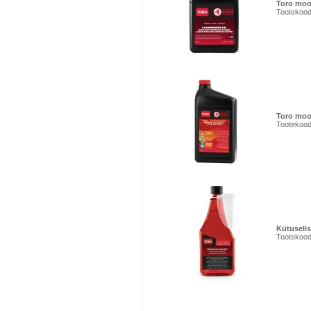
Toro moot
Tootekood
Toro moot
Tootekood
Kütuseli
Tootekood