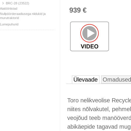
BRC-28 (23522)
939 €
Aiatööriistad
Nullpöörderaadiusega niidukid ja
murutraktorid
Lumepuhurid
Ülevaade
Omaduse
Toro nelikveolise Recycl
niites nõlvakutel, pehmel
veojõud teeb manööverd
abikäepide tagavad mug