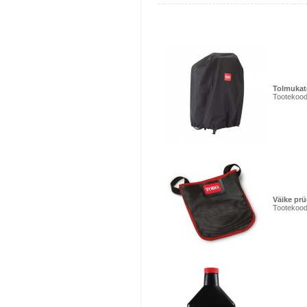
Tolmukat
Tootekood
Väike pr
Tootekood