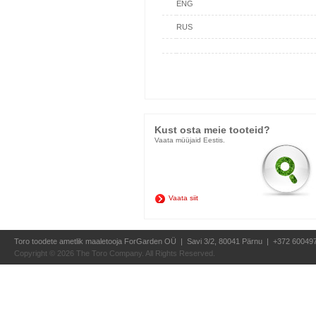
ENG
RUS
Kust osta meie tooteid?
Vaata müüjaid Eestis.
Vaata siit
Toro toodete ametlik maaletooja ForGarden OÜ | Savi 3/2, 80041 Pärnu | +372 60049
Copyright ©
2026 The Toro Company. All Rights Reserved.