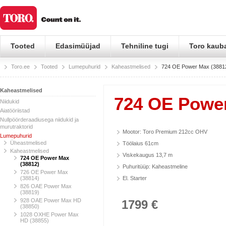
Tooted
Edasimüüjad
Tehniline tugi
Toro kaub
Toro.ee
Tooted
Lumepuhurid
Kaheastmelised
724 OE Power Max (3881
Kaheastmelised
724 OE Power
Niidukid
Aiatööriistad
Nullpöörderaadiusega niidukid ja
murutraktorid
Mootor: Toro Premium 212cc OHV
Lumepuhurid
Üheastmelised
Töölaius 61cm
Kaheastmelised
Viskekaugus 13,7 m
724 OE Power Max
(38812)
Puhuritüüp: Kaheastmeline
726 OE Power Max
(38814)
El. Starter
826 OAE Power Max
(38819)
928 OAE Power Max HD
1799 €
(38850)
1028 OXHE Power Max
HD (38855)