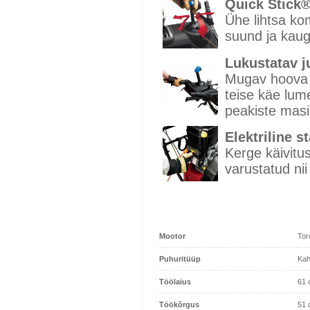
Quick Stick®
Ühe lihtsa kom
suund ja kaug
Lukustatav 
Mugav hoova l
teise käe lum
peakiste mas
Elektriline s
Kerge käivitu
varustatud nii 
Mootor
Tor
Puhuritüüp
Kah
Töölaius
61 
Töökõrgus
51 