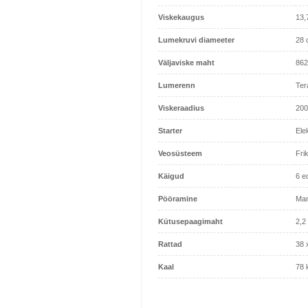
Viskekaugus
13,
Lumekruvi diameeter
28 
Väljaviske maht
862
Lumerenn
Ter
Viskeraadius
200
Starter
Elek
Veosüsteem
Fri
Käigud
6 e
Pööramine
Man
Kütusepaagimaht
2,2
Rattad
38 
Kaal
78 