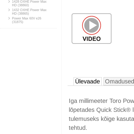
1428 OXHE Power Max
HD (38860)
1432 OXHE Power Max
HD (38865)
Power Max 60V e26
(31875)
Ülevaade
Omaduse
Iga millimeeter Toro Po
lõpetades Quick Stick® l
tulemuseks kõige kasuta
tehtud.