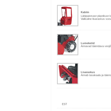
Kabiin
Läbipaistvast plastikust 
Valikuline lisaraskus soov
Lumeketid
Annavad täiendava veojõu
Lisaraskus
Annab tasakaalu ja täien
EST